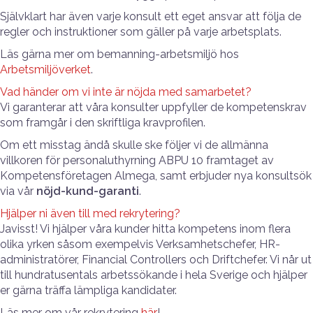
Självklart har även varje konsult ett eget ansvar att följa de
regler och instruktioner som gäller på varje arbetsplats.
Läs gärna mer om bemanning-arbetsmiljö hos
Arbetsmiljöverket
.
Vad händer om vi inte är nöjda med samarbetet?
Vi garanterar att våra konsulter uppfyller de kompetenskrav
som framgår i den skriftliga kravprofilen.
Om ett misstag ändå skulle ske följer vi de allmänna
villkoren för personaluthyrning ABPU 10 framtaget av
Kompetensföretagen Almega, samt erbjuder nya konsultsök
via vår
nöjd-kund-garanti
.
Hjälper ni även till med rekrytering?
Javisst! Vi hjälper våra kunder hitta kompetens inom flera
olika yrken såsom exempelvis Verksamhetschefer, HR-
administratörer, Financial Controllers och Driftchefer. Vi når ut
till hundratusentals arbetssökande i hela Sverige och hjälper
er gärna träffa lämpliga kandidater.
Läs mer om vår rekrytering
här
!