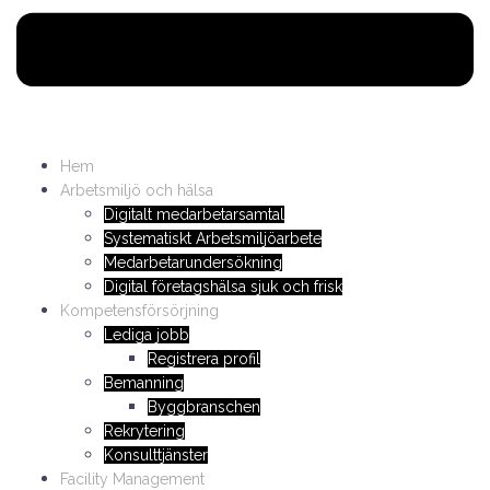
Hem
Arbetsmiljö och hälsa
Digitalt medarbetarsamtal
Systematiskt Arbetsmiljöarbete
Medarbetarundersökning
Digital företagshälsa sjuk och frisk
Kompetensförsörjning
Lediga jobb
Registrera profil
Bemanning
Byggbranschen
Rekrytering
Konsulttjänster
Facility Management