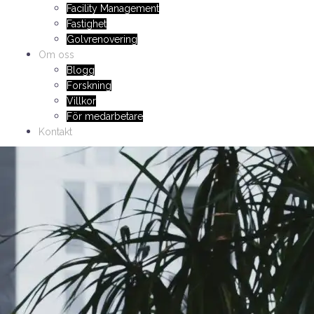
Facility Management
Fastighet
Golvrenovering
Om oss
Blogg
Forskning
Villkor
För medarbetare
Kontakt