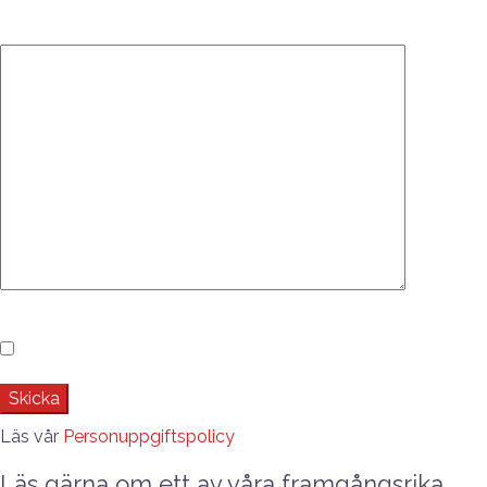
Kompletterande information om er förfrågan
GDPR*
Jag godkänner Love My Office's personuppgiftspolicy
Läs vår
Personuppgiftspolicy
Läs gärna om ett av våra framgångsrika