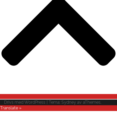
Drivs med WordPress
|
Tema:
Sydney
av aThemes.
Translate »